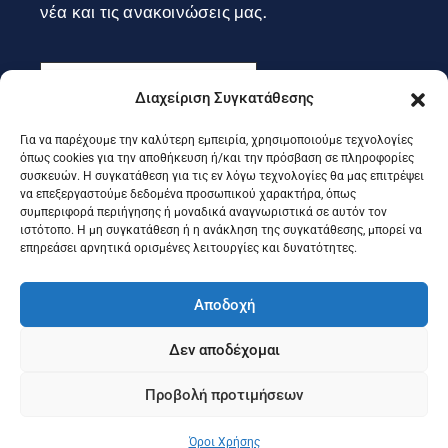
νέα και τις ανακοινώσεις μας.
Διαχείριση Συγκατάθεσης
Για να παρέχουμε την καλύτερη εμπειρία, χρησιμοποιούμε τεχνολογίες
Εγγραφή
όπως cookies για την αποθήκευση ή/και την πρόσβαση σε πληροφορίες
συσκευών. Η συγκατάθεση για τις εν λόγω τεχνολογίες θα μας επιτρέψει
να επεξεργαστούμε δεδομένα προσωπικού χαρακτήρα, όπως
συμπεριφορά περιήγησης ή μοναδικά αναγνωριστικά σε αυτόν τον
Ακολουθήστε μας στα social
ιστότοπο. Η μη συγκατάθεση ή η ανάκληση της συγκατάθεσης, μπορεί να
επηρεάσει αρνητικά ορισμένες λειτουργίες και δυνατότητες.
Αποδοχή
Δεν αποδέχομαι
Προβολή προτιμήσεων
©2025 Portal Επιμελητηρίου Κέρκυρας, Designed & Developed
by
Knowledge A.E.
Όροι Χρήσης