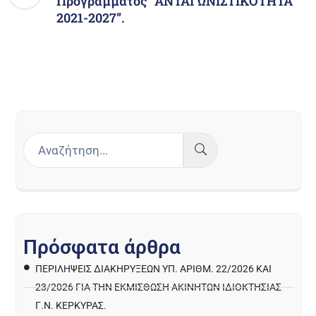
Προγράμματος “ΑΝΤΑΓΩΝΙΣΤΙΚΟΤΗΤΑ
2021-2027”.
Π
ρ
ό
σ
φ
α
τ
α
ά
ρ
θ
ρ
α
ΠΕΡΙΛΉΨΕΙΣ ΔΙΑΚΗΡΎΞΕΩΝ ΥΠ. ΑΡΙΘΜ. 22/2026 ΚΑΙ
23/2026 ΓΙΑ ΤΗΝ ΕΚΜΊΣΘΩΣΗ ΑΚΙΝΉΤΩΝ ΙΔΙΟΚΤΗΣΊΑΣ
Γ.Ν. ΚΈΡΚΥΡΑΣ.