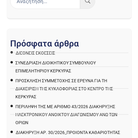
Π
ρ
ό
σ
φ
α
τ
α
ά
ρ
θ
ρ
α
ΔΙΕΘΝΕΙΣ ΕΚΘΕΣΕΙΣ
ΣΥΝΕΔΡΙΑΣΗ ΔΙΟΙΚΗΤΙΚΟΥ ΣΥΜΒΟΥΛΙΟΥ
ΕΠΙΜΕΛΗΤΗΡΙΟΥ ΚΕΡΚΥΡΑΣ
ΠΡΌΣΚΛΗΣΗ ΣΥΜΜΕΤΟΧΉΣ ΣΕ ΈΡΕΥΝΑ ΓΙΑ ΤΗ
ΔΙΑΧΕΊΡΙΣΗ ΤΗΣ ΚΥΚΛΟΦΟΡΊΑΣ ΣΤΟ ΚΈΝΤΡΟ ΤΗΣ
ΚΈΡΚΥΡΑΣ
ΠΕΡΙΛΗΨΗ ΤΗΣ ΜΕ ΑΡΙΘΜΟ 43/2026 ΔΙΑΚΗΡΥΞΗΣ
ΗΛΕΚΤΡΟΝΙΚΟΥ ΑΝΟΙΚΤΟΥ ΔΙΑΓΩΝΙΣΜΟΥ ΑΝΩ ΤΩΝ
ΟΡΙΩΝ
ΔΙΑΚΉΡΥΞΗ ΑΡ. 30/2026_ΠΡΟΙΌΝΤΑ ΚΑΘΑΡΙΌΤΗΤΑΣ