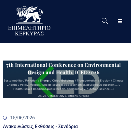
Το
Eπιμελητήριο
Δράσεις
Επιμελητηρίου
Νέα
Υπηρεσίες
Ειδική
Πληροφόρηση
Χρήσιμες
15/06/2026
Συνδέσεις
Ανακοινώσεις
Εκθέσεις - Συνέδρια
‚