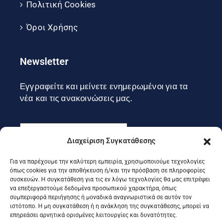
Πολιτική Cookies
Όροι Χρήσης
Newsletter
Εγγραφείτε και μείνετε ενημερωμένοι για τα
νέα και τις ανακοινώσεις μας.
Διαχείριση Συγκατάθεσης
Για να παρέχουμε την καλύτερη εμπειρία, χρησιμοποιούμε τεχνολογίες
Εγγραφή
όπως cookies για την αποθήκευση ή/και την πρόσβαση σε πληροφορίες
συσκευών. Η συγκατάθεση για τις εν λόγω τεχνολογίες θα μας επιτρέψει
να επεξεργαστούμε δεδομένα προσωπικού χαρακτήρα, όπως
συμπεριφορά περιήγησης ή μοναδικά αναγνωριστικά σε αυτόν τον
Ακολουθήστε μας στα social
ιστότοπο. Η μη συγκατάθεση ή η ανάκληση της συγκατάθεσης, μπορεί να
επηρεάσει αρνητικά ορισμένες λειτουργίες και δυνατότητες.