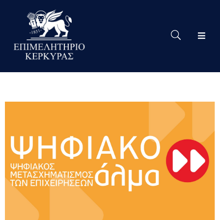
Το
Eπιμελητήριο
Δράσεις
Επιμελητηρίου
Νέα
Υπηρεσίες
Ειδική
Πληροφόρηση
Χρήσιμες
Συνδέσεις