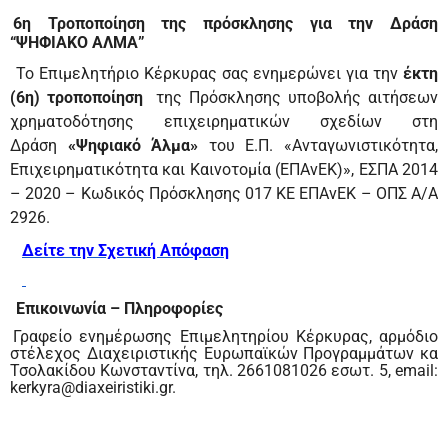
6η Τροποποίηση της πρόσκλησης για την Δράση
“ΨΗΦΙΑΚΟ ΑΛΜΑ”
Το Επιμελητήριο Κέρκυρας σας ενημερώνει για την
έκτη
(6η) τροποποίηση
της Πρόσκλησης υποβολής αιτήσεων
χρηματοδότησης επιχειρηματικών σχεδίων στη
Δράση
«Ψηφιακό Άλμα»
του Ε.Π. «Ανταγωνιστικότητα,
Επιχειρηματικότητα και Καινοτομία (ΕΠΑνΕΚ)», ΕΣΠΑ 2014
– 2020 – Κωδικός Πρόσκλησης 017 ΚΕ ΕΠΑνΕΚ – ΟΠΣ Α/Α
2926.
Δείτε την Σχετική Απόφαση
Επικοινωνία – Πληροφορίες
Γραφείο ενημέρωσης Επιμελητηρίου Κέρκυρας, αρμόδιο
στέλεχος Διαχειριστικής Ευρωπαϊκών Προγραμμάτων κα
Τσολακίδου Κωνσταντίνα, τηλ. 2661081026 εσωτ. 5, email:
kerkyra@diaxeiristiki.gr.