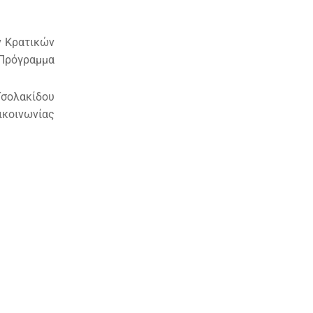
ν Κρατικών
Πρόγραμμα
Τσολακίδου
ικοινωνίας