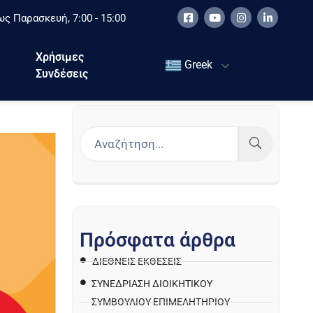
ς Παρασκευή, 7:00 - 15:00
Χρήσιμες
Greek
Συνδέσεις
Π
ρ
ό
σ
φ
α
τ
α
ά
ρ
θ
ρ
α
ΔΙΕΘΝΕΙΣ ΕΚΘΕΣΕΙΣ
ΣΥΝΕΔΡΙΑΣΗ ΔΙΟΙΚΗΤΙΚΟΥ
ΣΥΜΒΟΥΛΙΟΥ ΕΠΙΜΕΛΗΤΗΡΙΟΥ