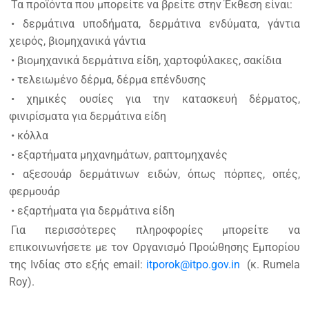
Τα προϊόντα που μπορείτε να βρείτε στην Έκθεση είναι:
• δερμάτινα υποδήματα, δερμάτινα ενδύματα, γάντια
χειρός, βιομηχανικά γάντια
• βιομηχανικά δερμάτινα είδη, χαρτοφύλακες, σακίδια
• τελειωμένο δέρμα, δέρμα επένδυσης
• χημικές ουσίες για την κατασκευή δέρματος,
φινιρίσματα για δερμάτινα είδη
• κόλλα
• εξαρτήματα μηχανημάτων, ραπτομηχανές
• αξεσουάρ δερμάτινων ειδών, όπως πόρπες, οπές,
φερμουάρ
• εξαρτήματα για δερμάτινα είδη
Για περισσότερες πληροφορίες μπορείτε να
επικοινωνήσετε με τον Οργανισμό Προώθησης Εμπορίου
της Ινδίας στο εξής email:
itporok@itpo.gov.in
(κ. Rumela
Roy).