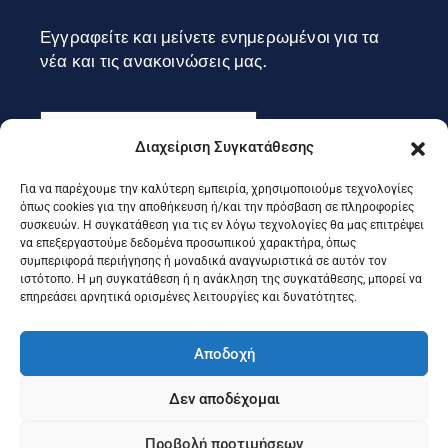
Εγγραφείτε και μείνετε ενημερωμένοι για τα
νέα και τις ανακοινώσεις μας.
Διαχείριση Συγκατάθεσης
Για να παρέχουμε την καλύτερη εμπειρία, χρησιμοποιούμε τεχνολογίες
Εγγραφή
όπως cookies για την αποθήκευση ή/και την πρόσβαση σε πληροφορίες
συσκευών. Η συγκατάθεση για τις εν λόγω τεχνολογίες θα μας επιτρέψει
να επεξεργαστούμε δεδομένα προσωπικού χαρακτήρα, όπως
συμπεριφορά περιήγησης ή μοναδικά αναγνωριστικά σε αυτόν τον
Ακολουθήστε μας στα social
ιστότοπο. Η μη συγκατάθεση ή η ανάκληση της συγκατάθεσης, μπορεί να
επηρεάσει αρνητικά ορισμένες λειτουργίες και δυνατότητες.
Αποδοχή
Δεν αποδέχομαι
Προβολή προτιμήσεων