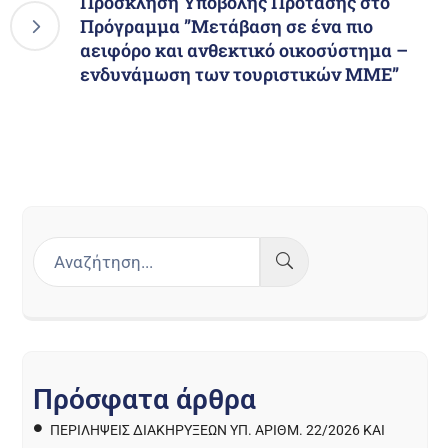
Πρόσκληση Υποβολής Πρότασης στο
Πρόγραμμα ”Μετάβαση σε ένα πιο
αειφόρο και ανθεκτικό οικοσύστημα –
ενδυνάμωση των τουριστικών ΜΜΕ”
Π
ρ
ό
σ
φ
α
τ
α
ά
ρ
θ
ρ
α
ΠΕΡΙΛΉΨΕΙΣ ΔΙΑΚΗΡΎΞΕΩΝ ΥΠ. ΑΡΙΘΜ. 22/2026 ΚΑΙ