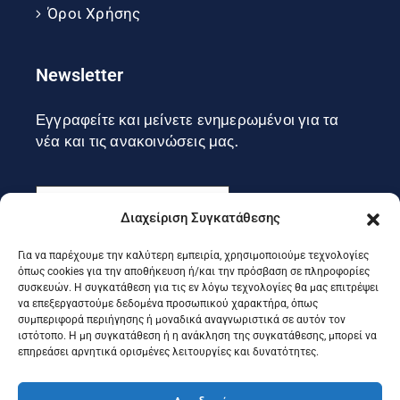
Όροι Χρήσης
Newsletter
Εγγραφείτε και μείνετε ενημερωμένοι για τα
νέα και τις ανακοινώσεις μας.
Διαχείριση Συγκατάθεσης
Για να παρέχουμε την καλύτερη εμπειρία, χρησιμοποιούμε τεχνολογίες
Εγγραφή
όπως cookies για την αποθήκευση ή/και την πρόσβαση σε πληροφορίες
συσκευών. Η συγκατάθεση για τις εν λόγω τεχνολογίες θα μας επιτρέψει
να επεξεργαστούμε δεδομένα προσωπικού χαρακτήρα, όπως
συμπεριφορά περιήγησης ή μοναδικά αναγνωριστικά σε αυτόν τον
Ακολουθήστε μας στα social
ιστότοπο. Η μη συγκατάθεση ή η ανάκληση της συγκατάθεσης, μπορεί να
επηρεάσει αρνητικά ορισμένες λειτουργίες και δυνατότητες.