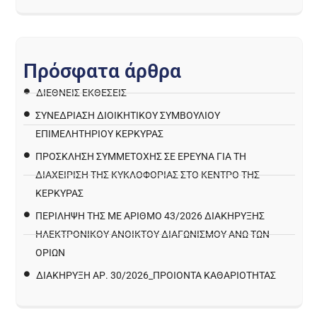
Π
ρ
ό
σ
φ
α
τ
α
ά
ρ
θ
ρ
α
ΔΙΕΘΝΕΙΣ ΕΚΘΕΣΕΙΣ
ΣΥΝΕΔΡΙΑΣΗ ΔΙΟΙΚΗΤΙΚΟΥ ΣΥΜΒΟΥΛΙΟΥ
ΕΠΙΜΕΛΗΤΗΡΙΟΥ ΚΕΡΚΥΡΑΣ
ΠΡΌΣΚΛΗΣΗ ΣΥΜΜΕΤΟΧΉΣ ΣΕ ΈΡΕΥΝΑ ΓΙΑ ΤΗ
ΔΙΑΧΕΊΡΙΣΗ ΤΗΣ ΚΥΚΛΟΦΟΡΊΑΣ ΣΤΟ ΚΈΝΤΡΟ ΤΗΣ
ΚΈΡΚΥΡΑΣ
ΠΕΡΙΛΗΨΗ ΤΗΣ ΜΕ ΑΡΙΘΜΟ 43/2026 ΔΙΑΚΗΡΥΞΗΣ
ΗΛΕΚΤΡΟΝΙΚΟΥ ΑΝΟΙΚΤΟΥ ΔΙΑΓΩΝΙΣΜΟΥ ΑΝΩ ΤΩΝ
ΟΡΙΩΝ
ΔΙΑΚΉΡΥΞΗ ΑΡ. 30/2026_ΠΡΟΙΌΝΤΑ ΚΑΘΑΡΙΌΤΗΤΑΣ