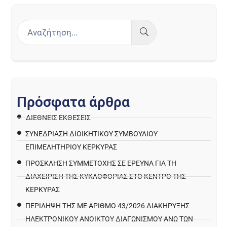
Π
ρ
ό
σ
φ
α
τ
α
ά
ρ
θ
ρ
α
ΔΙΕΘΝΕΙΣ ΕΚΘΕΣΕΙΣ
ΣΥΝΕΔΡΙΑΣΗ ΔΙΟΙΚΗΤΙΚΟΥ ΣΥΜΒΟΥΛΙΟΥ
ΕΠΙΜΕΛΗΤΗΡΙΟΥ ΚΕΡΚΥΡΑΣ
ΠΡΌΣΚΛΗΣΗ ΣΥΜΜΕΤΟΧΉΣ ΣΕ ΈΡΕΥΝΑ ΓΙΑ ΤΗ
ΔΙΑΧΕΊΡΙΣΗ ΤΗΣ ΚΥΚΛΟΦΟΡΊΑΣ ΣΤΟ ΚΈΝΤΡΟ ΤΗΣ
ΚΈΡΚΥΡΑΣ
ΠΕΡΙΛΗΨΗ ΤΗΣ ΜΕ ΑΡΙΘΜΟ 43/2026 ΔΙΑΚΗΡΥΞΗΣ
ΗΛΕΚΤΡΟΝΙΚΟΥ ΑΝΟΙΚΤΟΥ ΔΙΑΓΩΝΙΣΜΟΥ ΑΝΩ ΤΩΝ